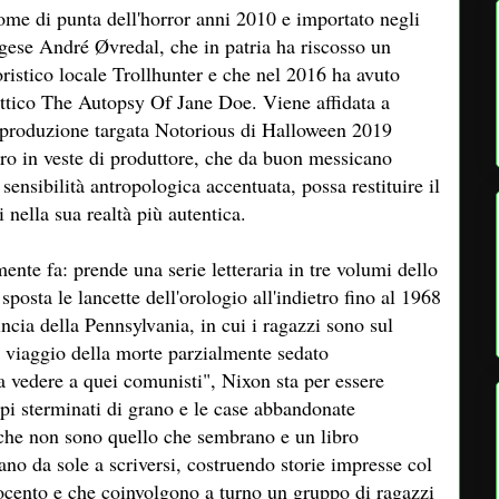
me di punta dell'horror anni 2010 e importato negli
gese André Øvredal, che in patria ha riscosso un
ristico locale Trollhunter e che nel 2016 ha avuto
ettico The Autopsy Of Jane Doe. Viene affidata a
 produzione targata Notorious di Halloween 2019
o in veste di produttore, che da buon messicano
ensibilità antropologica accentuata, possa restituire il
 nella sua realtà più autentica.
ente fa: prende una serie letteraria in tre volumi dello
sposta le lancette dell'orologio all'indietro fino al 1968
ncia della Pennsylvania, in cui i ragazzi sono sul
n viaggio della morte parzialmente sedato
ela vedere a quei comunisti", Nixon sta per essere
mpi sterminati di grano e le case abbandonate
 che non sono quello che sembrano e un libro
ano da sole a scriversi, costruendo storie impresse col
ocento e che coinvolgono a turno un gruppo di ragazzi