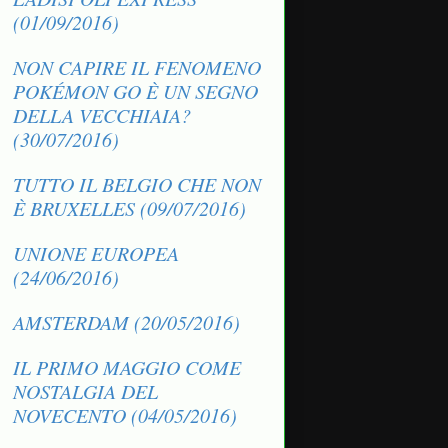
(01/09/2016)
NON CAPIRE IL FENOMENO
POKÉMON GO È UN SEGNO
DELLA VECCHIAIA?
(30/07/2016)
TUTTO IL BELGIO CHE NON
È BRUXELLES (09/07/2016)
UNIONE EUROPEA
(24/06/2016)
AMSTERDAM (20/05/2016)
IL PRIMO MAGGIO COME
NOSTALGIA DEL
NOVECENTO (04/05/2016)