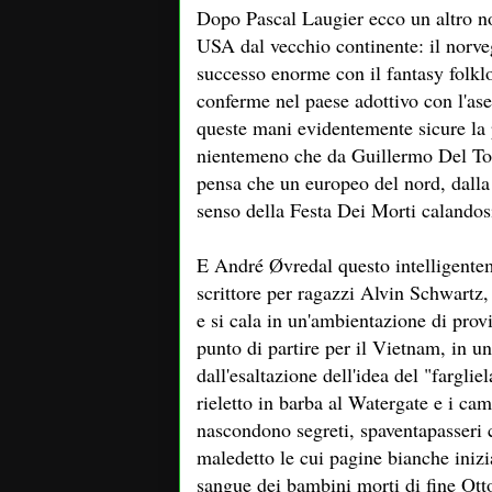
Dopo Pascal Laugier ecco un altro no
USA dal vecchio continente: il norve
successo enorme con il fantasy folklo
conferme nel paese adottivo con l'as
queste mani evidentemente sicure la
nientemeno che da Guillermo Del Tor
pensa che un europeo del nord, dalla s
senso della Festa Dei Morti calandosi
E André Øvredal questo intelligentem
scrittore per ragazzi Alvin Schwartz, 
e si cala in un'ambientazione di provi
punto di partire per il Vietnam, in u
dall'esaltazione dell'idea del "fargli
rieletto in barba al Watergate e i ca
nascondono segreti, spaventapasseri
maledetto le cui pagine bianche inizi
sangue dei bambini morti di fine Ott