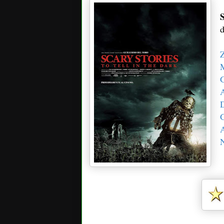
S
d
Z
G
G
A
N