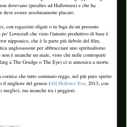
i non dovevano (peraltro ad Halloween) e che ha
he deve essere assolutamente placato.
es, con ragazzini sfigati o in fuga da un presente
 po' Lovecraft che visto l'intento produttivo di base è
rror nipponico, che è la parte più debole del film,
otica anglosassone per abbracciare uno spiritualismo
e non è neanche un male, visto che nelle controparti
Ring a The Grudge o The Eye) ci si annoiava a morte.
a cornice che tutto sommato regge, nel più puro spirito
n il migliore del genere (
All Hollows' Eve
, 2013, con
o meglio), ma neanche tra i peggiori.