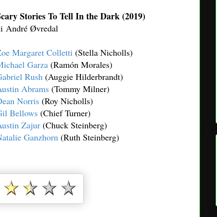
cary Stories To Tell In the Dark (2019)
i André Øvredal
oe Margaret Colletti
(Stella Nicholls)
Michael Garza
(Ramón Morales)
abriel Rush
(Auggie Hilderbrandt)
Austin Abrams
(Tommy Milner)
Dean Norris
(Roy Nicholls)
il Bellows
(Chief Turner)
ustin Zajur
(Chuck Steinberg)
atalie Ganzhorn
(Ruth Steinberg)