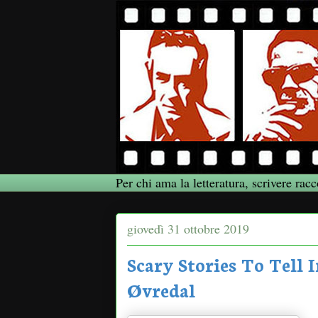
Per chi ama la letteratura, scrivere racc
giovedì 31 ottobre 2019
Scary Stories To Tell 
Øvredal