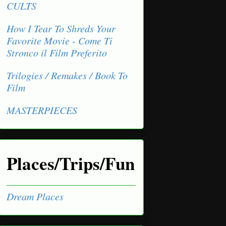
CULTS
How I Tear To Shreds Your
Favorite Movie - Come Ti
Stronco il Film Preferito
Trilogies / Remakes / Book To
Film
MASTERPIECES
Places/Trips/Fun
Dream Places