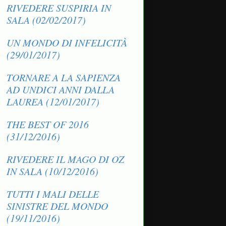
RIVEDERE SUSPIRIA IN
SALA (02/02/2017)
UN MONDO DI INFELICITÀ
(29/01/2017)
TORNARE A LA SAPIENZA
AD UNDICI ANNI DALLA
LAUREA (12/01/2017)
THE BEST OF 2016
(31/12/2016)
RIVEDERE IL MAGO DI OZ
IN SALA (10/12/2016)
TUTTI I MALI DELLE
SINISTRE DEL MONDO
(19/11/2016)