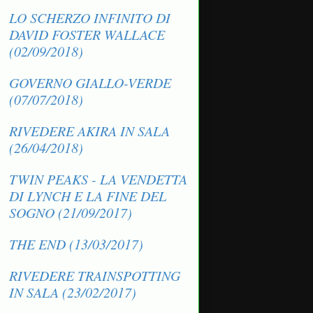
LO SCHERZO INFINITO DI
DAVID FOSTER WALLACE
(02/09/2018)
GOVERNO GIALLO-VERDE
(07/07/2018)
RIVEDERE AKIRA IN SALA
(26/04/2018)
TWIN PEAKS - LA VENDETTA
DI LYNCH E LA FINE DEL
SOGNO (21/09/2017)
THE END (13/03/2017)
RIVEDERE TRAINSPOTTING
IN SALA (23/02/2017)