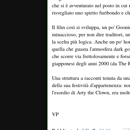
che si è avventurato nel posto in cu
risvegliato uno spirito furibondo e c
Il film così si sviluppa, un po' Gooni
minaccioso, per non dire traditori, un
la scelta più logica. Anche un po' ho
quella che guasta l'atmosfera dark g
che scorre via frettolosamente e fors
giapponesi degli anni 2000 (da The 
Una struttura a racconti tenuta da un
della sua festività d'appartenenza: no
l'esordio di Arty the Clown, era molt
VP