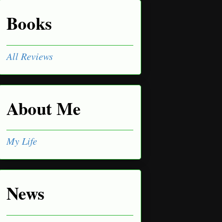
Books
All Reviews
About Me
My Life
News