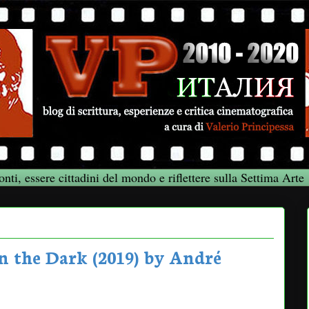
onti, essere cittadini del mondo e riflettere sulla Settima Arte
In the Dark (2019) by André