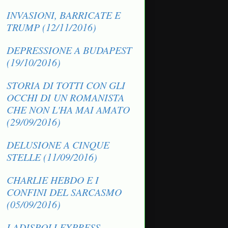
INVASIONI, BARRICATE E
TRUMP (12/11/2016)
DEPRESSIONE A BUDAPEST
(19/10/2016)
STORIA DI TOTTI CON GLI
OCCHI DI UN ROMANISTA
CHE NON L'HA MAI AMATO
(29/09/2016)
DELUSIONE A CINQUE
STELLE (11/09/2016)
CHARLIE HEBDO E I
CONFINI DEL SARCASMO
(05/09/2016)
LADISPOLI EXPRESS