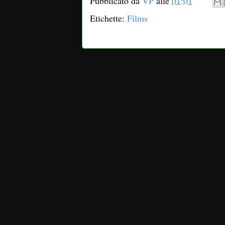
Pubblicato da
VP
alle
01:01
Etichette:
Films