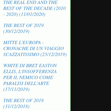
THE REAL END AND THE
BEST OF THE DECADE (2010
- 2020) (11/01/2020)
THE BEST OF 2019
(30/12/2019)
MITTE L'EUROPA -
CRONACHE DI UN VIAGGIO
SCAZZATISSIMO (25/12/2019)
WHITE DI BRET EASTON
ELLIS, L'INSOFFERENZA
PER IL NEMICO COME
PARALISI DELL'ARTE
(17/11/2019)
THE BEST OF 2018
(31/12/2018)