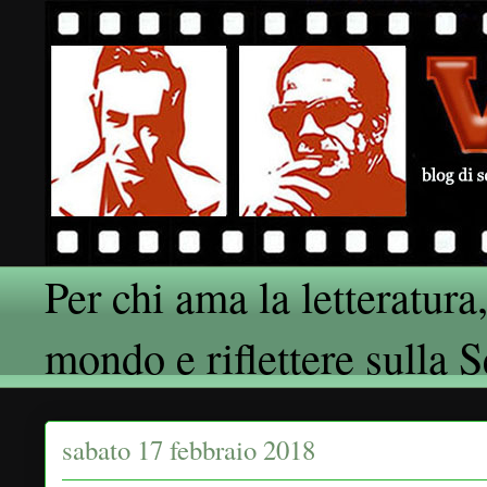
Per chi ama la letteratura,
mondo e riflettere sulla 
sabato 17 febbraio 2018