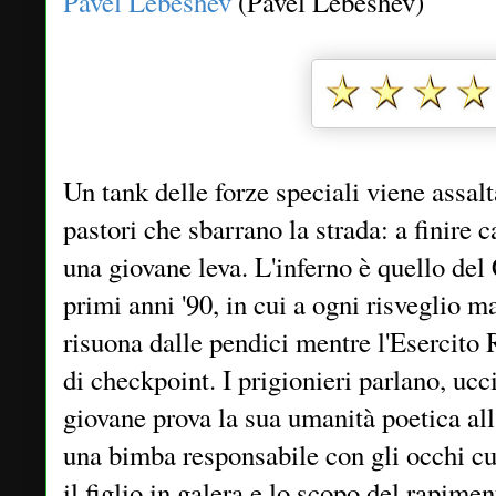
Pavel Lebeshev
(Pavel Lebeshev)
Un tank delle forze speciali viene assal
pastori che sbarrano la strada: a finire 
una giovane leva. L'inferno è quello del
primi anni '90, in cui a ogni risveglio 
risuona dalle pendici mentre l'Esercito 
di checkpoint. I prigionieri parlano, ucc
giovane prova la sua umanità poetica alla
una bimba responsabile con gli occhi curi
il figlio in galera e lo scopo del rapimen