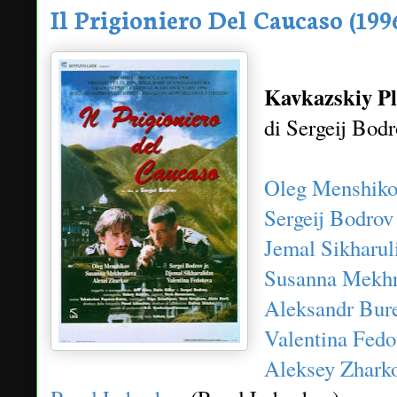
Il Prigioniero Del Caucaso (199
Kavkazskiy Pl
di Sergeij Bod
Oleg Menshik
Sergeij Bodrov 
Jemal Sikharul
Susanna Mekhr
Aleksandr Bur
Valentina Fedo
Aleksey Zhark