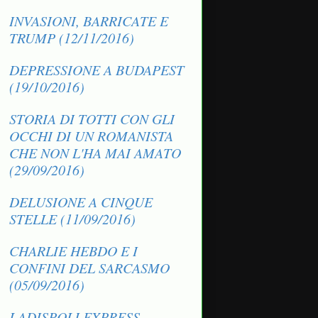
INVASIONI, BARRICATE E
TRUMP (12/11/2016)
DEPRESSIONE A BUDAPEST
(19/10/2016)
STORIA DI TOTTI CON GLI
OCCHI DI UN ROMANISTA
CHE NON L'HA MAI AMATO
(29/09/2016)
DELUSIONE A CINQUE
STELLE (11/09/2016)
CHARLIE HEBDO E I
CONFINI DEL SARCASMO
(05/09/2016)
LADISPOLI EXPRESS