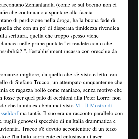
 raccontano Zemanlandia (come se sul boemo non ci
rafie che continuano a spuntare alla faccia
ontano di perdizione nella droga, ha la buona fede di
, quella che con un po' di disperata timidezza rivendica
 alla scrittura, quella che troppo spesso viene
sclamava nelle prime puntate "vi rendete conto che
ossibilità?!", l'establishment incassa con orecchie da
 romanzo migliore, da quello che s'è visto e letto, era
ello di Stefano Trucco, un attempato cinquantenne che
 mia ex ragazza bollò come maniaco, senza motivo che
n fosse per quel paio di occhioni alla Peter Lorre: non
edo che la mia ex abbia mai visto
M - Il Mostro di
sseldorf
ma tant'è. Il suo era un racconto parallelo con
e pugili genovesi specchio di un'Italia drammatica e
luvionata. Trucco s'è dovuto accontentare di un terzo
sto e l'ha fatto sorridente ed entusiasta di aver