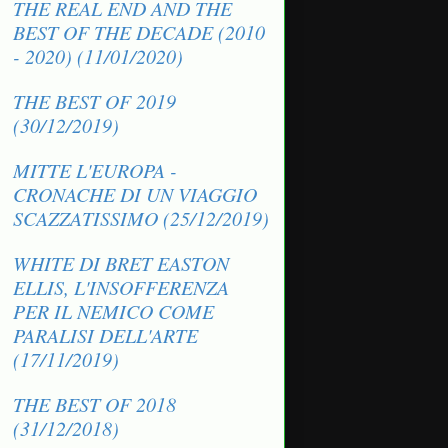
THE REAL END AND THE
BEST OF THE DECADE (2010
- 2020) (11/01/2020)
THE BEST OF 2019
(30/12/2019)
MITTE L'EUROPA -
CRONACHE DI UN VIAGGIO
SCAZZATISSIMO (25/12/2019)
WHITE DI BRET EASTON
ELLIS, L'INSOFFERENZA
PER IL NEMICO COME
PARALISI DELL'ARTE
(17/11/2019)
THE BEST OF 2018
(31/12/2018)