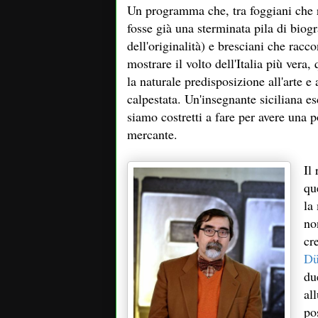
Un programma che, tra foggiani che
fosse già una sterminata pila di biog
dell'originalità) e bresciani che racc
mostrare il volto dell'Italia più vera
la naturale predisposizione all'arte e
calpestata. Un'insegnante siciliana e
siamo costretti a fare per avere una p
mercante.
Il
qu
la
no
cr
Dü
du
al
po