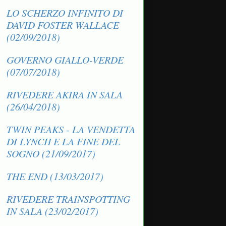
LO SCHERZO INFINITO DI
DAVID FOSTER WALLACE
(02/09/2018)
GOVERNO GIALLO-VERDE
(07/07/2018)
RIVEDERE AKIRA IN SALA
(26/04/2018)
TWIN PEAKS - LA VENDETTA
DI LYNCH E LA FINE DEL
SOGNO (21/09/2017)
THE END (13/03/2017)
RIVEDERE TRAINSPOTTING
IN SALA (23/02/2017)