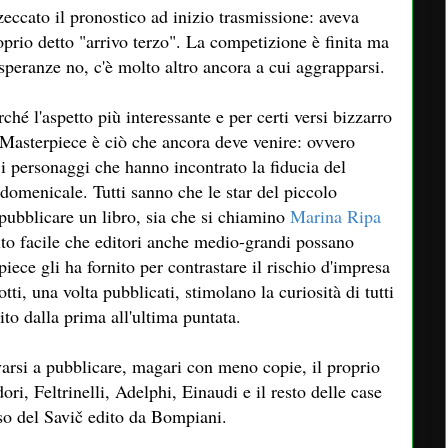
zeccato il pronostico ad inizio trasmissione: aveva
oprio detto "arrivo terzo". La competizione è finita ma
 speranze no, c'è molto altro ancora a cui aggrapparsi.
rché l'aspetto più interessante e per certi versi bizzarro
 Masterpiece è ciò che ancora deve venire: ovvero
 i personaggi che hanno incontrato la fiducia del
domenicale. Tutti sanno che le star del piccolo
ubblicare un libro, sia che si chiamino
Marina Ripa
to facile che editori anche medio-grandi possano
iece gli ha fornito per contrastare il rischio d'impresa
tti, una volta pubblicati, stimolano la curiosità di tutti
to dalla prima all'ultima puntata.
varsi a pubblicare, magari con meno copie, il proprio
, Feltrinelli, Adelphi, Einaudi e il resto delle case
so del Savič edito da Bompiani.