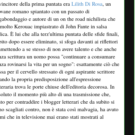
 vincitore della prima puntata era
Lilith Di Rosa
, un
ovane romano spiantato con un passato di
gabondaggio e autore di un on the road nichilista che
 molto Kerouac impiastrato di John Fante in salsa
lica. È lui che alla terz'ultima puntata delle sfide finali,
bito dopo essere eliminato, si sfoga davanti ai riflettori
mettendo a se stesso di non avere talento e che anche
nza scrittura un uomo possa "continuare a consumare
nza rovinarsi la vita per un sogno": esattamente ciò che
ssa per il cervello stressato di ogni aspirante scrittore
ando la propria predisposizione all'espressione
tteraria trova le porte chiuse dell'editoria decorosa. In
soluto il momento più alto di una trasmissione che,
nto per contraddire i blogger letterari che da subito si
no scagliati contro, non è stata così malvagia, ha avuto
mi che in televisione mai erano stati mostrati al