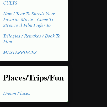
CULTS
How I Tear To Shreds Your
Favorite Movie - Come Ti
Stronco il Film Preferito
Trilogies / Remakes / Book To
Film
MASTERPIECES
Places/Trips/Fun
Dream Places