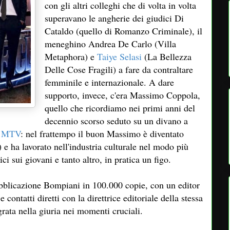
con gli altri colleghi che di volta in volta
superavano le angherie dei giudici Di
Cataldo (quello di Romanzo Criminale), il
meneghino Andrea De Carlo (Villa
Metaphora) e
Taiye Selasi
(La Bellezza
Delle Cose Fragili) a fare da contraltare
femminile e internazionale. A dare
supporto, invece, c'era Massimo Coppola,
quello che ricordiamo nei primi anni del
decennio scorso seduto su un divano a
u MTV
: nel frattempo il buon Massimo è diventato
n) e ha lavorato nell'industria culturale nel modo più
ci sui giovani e tanto altro, in pratica un figo.
ubblicazione Bompiani in 100.000 copie, con un editor
 contatti diretti con la direttrice editoriale della stessa
grata nella giuria nei momenti cruciali.