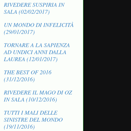
RIVEDERE SUSPIRIA IN
SALA (02/02/2017)
UN MONDO DI INFELICITÀ
(29/01/2017)
TORNARE A LA SAPIENZA
AD UNDICI ANNI DALLA
LAUREA (12/01/2017)
THE BEST OF 2016
(31/12/2016)
RIVEDERE IL MAGO DI OZ
IN SALA (10/12/2016)
TUTTI I MALI DELLE
SINISTRE DEL MONDO
(19/11/2016)