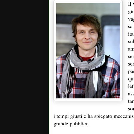
Il
gi
va
sa
ita
su
am
se
se
pa
qu
le
as
ta
so
i tempi giusti e ha spiegato meccanis
grande pubblico.