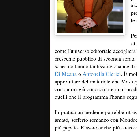
az
pr
le
Pe
di
come l'universo editoriale accoglierà
crescente pubblico di seconda serata 
schermo hanno tantissime chance di p
Di Meana
o
Antonella Clerici
. È mol
approfittare del materiale che Masterp
con autori già conosciuti e i cui prodo
quelli che il programma l'hanno segui
In pratica un perdente potrebbe ritro
amato, sofferto romanzo con Mondadori
più pepate. E avere anche più succes