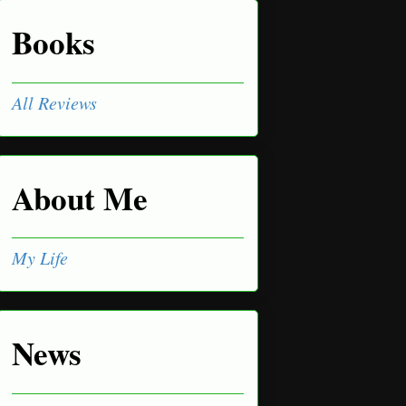
Books
All Reviews
About Me
My Life
News