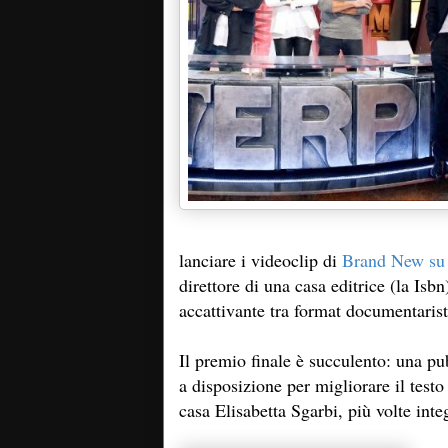
lanciare i videoclip di
Brand New s
direttore di una casa editrice (la Isb
accattivante tra format documentaristi
Il premio finale è succulento: una p
a disposizione per migliorare il testo e
casa Elisabetta Sgarbi, più volte inte