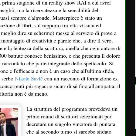
a prima stagione di un reality show RAI a cui avrei
gliò, ma la riservatezza e la sensibilità del
quasi sempre d'altronde. Masterpiece è stato un
azione di libri, sul rapporto tra vita vissuta ed
r meglio dire su schermo) messe al servizio di prove a
montaggio di creatività e parole che, a dire il vero,
 e la lentezza della scrittura, quella che ogni autore di
000 battute conosce benissimo, e che presenta il dolore
 raccontato che parte integrante dello spettacolo. Si
one e l'efficacia e non è un caso che all'ultima sfida,
l serbo
Nikola Savič
con un racconto di formazione ex
oncorrenti più sagaci e sicuri di sé fino all'antipatia: il
editoria non è da meno.
La struttura del programma prevedeva un
primo round di scrittori selezionati per
decretare un singolo vincitore di puntata,
che al secondo turno si sarebbe sfidato