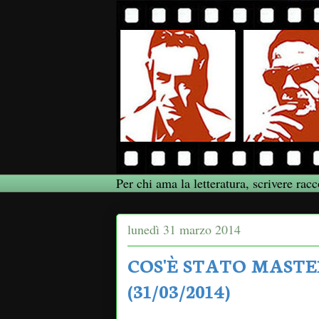
Per chi ama la letteratura, scrivere racc
lunedì 31 marzo 2014
COS'È STATO MASTE
(31/03/2014)