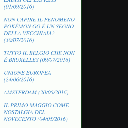
(01/09/2016)
NON CAPIRE IL FENOMENO
POKÉMON GO È UN SEGNO
DELLA VECCHIAIA?
(30/07/2016)
TUTTO IL BELGIO CHE NON
È BRUXELLES (09/07/2016)
UNIONE EUROPEA
(24/06/2016)
AMSTERDAM (20/05/2016)
IL PRIMO MAGGIO COME
NOSTALGIA DEL
NOVECENTO (04/05/2016)