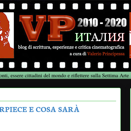
onti, essere cittadini del mondo e riflettere sulla Settima Arte
RPIECE E COSA SARÀ