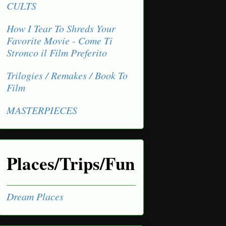
CULTS
How I Tear To Shreds Your
Favorite Movie - Come Ti
Stronco il Film Preferito
Trilogies / Remakes / Book To
Film
MASTERPIECES
Places/Trips/Fun
Dream Places