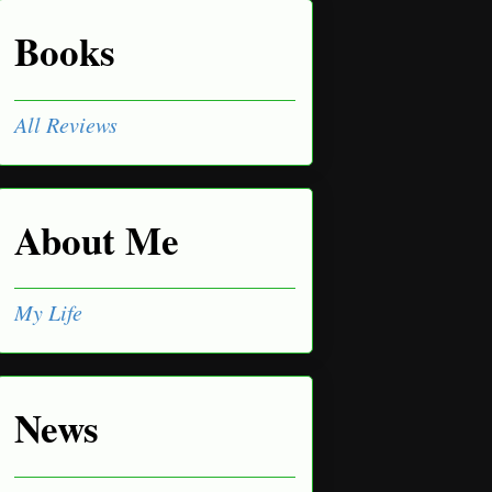
Books
All Reviews
About Me
My Life
News