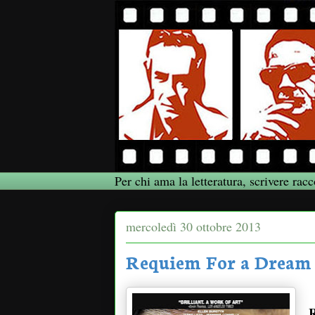
Per chi ama la letteratura, scrivere racc
mercoledì 30 ottobre 2013
Requiem For a Dream 
R