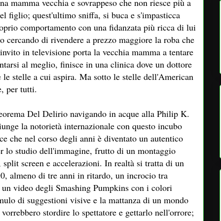
è una mamma vecchia e sovrappeso che non riesce più a
l figlio; quest'ultimo sniffa, si buca e s'impasticca
proprio comportamento con una fidanzata più ricca di lui
io cercando di rivendere a prezzo maggiore la roba che
nvito in televisione porta la vecchia mamma a tentare
arsi al meglio, finisce in una clinica dove un dottore
le stelle a cui aspira. Ma sotto le stelle dell'American
, per tutti.
eorema Del Delirio navigando in acque alla Philip K.
iunge la notorietà internazionale con questo incubo
sce che nel corso degli anni è diventato un autentico
r lo studio dell'immagine, frutto di un montaggio
 split screen e accelerazioni. In realtà si tratta di un
 almeno di tre anni in ritardo, un incrocio tra
 un video degli Smashing Pumpkins con i colori
cumulo di suggestioni visive e la mattanza di un mondo
rrebbero stordire lo spettatore e gettarlo nell'orrore;