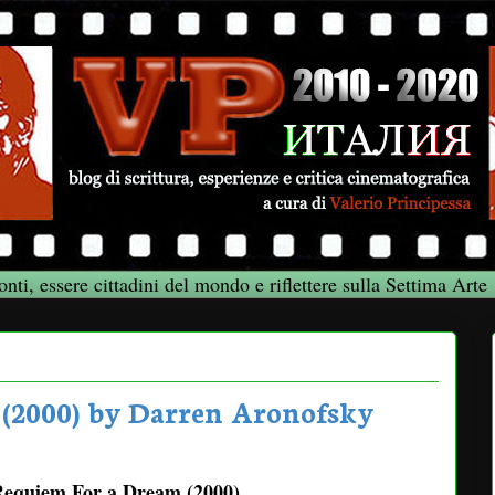
onti, essere cittadini del mondo e riflettere sulla Settima Arte
(2000) by Darren Aronofsky
equiem For a Dream (2000)