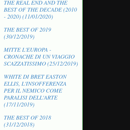
THE REAL END AND THE
BEST OF THE DECADE (2010
- 2020) (11/01/2020)
THE BEST OF 2019
(30/12/2019)
MITTE L'EUROPA -
CRONACHE DI UN VIAGGIO
SCAZZATISSIMO (25/12/2019)
WHITE DI BRET EASTON
ELLIS, L'INSOFFERENZA
PER IL NEMICO COME
PARALISI DELL'ARTE
(17/11/2019)
THE BEST OF 2018
(31/12/2018)