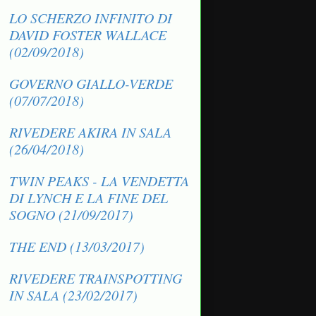
LO SCHERZO INFINITO DI
DAVID FOSTER WALLACE
(02/09/2018)
GOVERNO GIALLO-VERDE
(07/07/2018)
RIVEDERE AKIRA IN SALA
(26/04/2018)
TWIN PEAKS - LA VENDETTA
DI LYNCH E LA FINE DEL
SOGNO (21/09/2017)
THE END (13/03/2017)
RIVEDERE TRAINSPOTTING
IN SALA (23/02/2017)