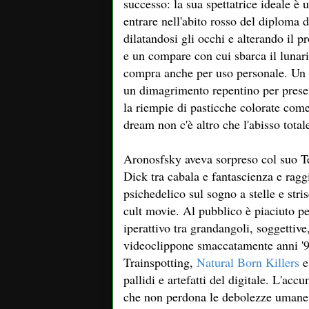
successo: la sua spettatrice ideale 
entrare nell'abito rosso del diploma de
dilatandosi gli occhi e alterando il 
e un compare con cui sbarca il lunar
compra anche per uso personale. Un i
un dimagrimento repentino per present
la riempie di pasticche colorate come 
dream non c'è altro che l'abisso totale
Aronosfsky aveva sorpreso col suo T
Dick tra cabala e fantascienza e ragg
psichedelico sul sogno a stelle e stri
cult movie. Al pubblico è piaciuto pe
iperattivo tra grandangoli, soggettive,
videoclippone smaccatamente anni '90,
Trainspotting,
Natural Born Killers
e
pallidi e artefatti del digitale. L'ac
che non perdona le debolezze umane vo