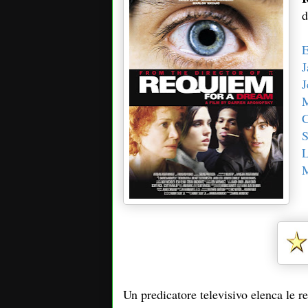
d
E
J
J
M
C
S
L
M
Un predicatore televisivo elenca le r