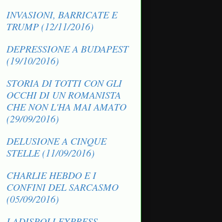
INVASIONI, BARRICATE E
TRUMP (12/11/2016)
DEPRESSIONE A BUDAPEST
(19/10/2016)
STORIA DI TOTTI CON GLI
OCCHI DI UN ROMANISTA
CHE NON L'HA MAI AMATO
(29/09/2016)
DELUSIONE A CINQUE
STELLE (11/09/2016)
CHARLIE HEBDO E I
CONFINI DEL SARCASMO
(05/09/2016)
LADISPOLI EXPRESS