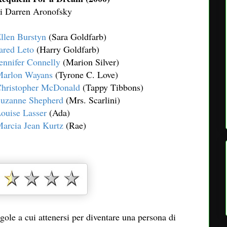
i Darren Aronofsky
llen Burstyn
(Sara Goldfarb)
ared Leto
(Harry Goldfarb)
ennifer Connelly
(Marion Silver)
arlon Wayans
(Tyrone C. Love)
hristopher McDonald
(Tappy Tibbons)
uzanne Shepherd
(Mrs. Scarlini)
ouise Lasser
(Ada)
arcia Jean Kurtz
(Rae)
egole a cui attenersi per diventare una persona di