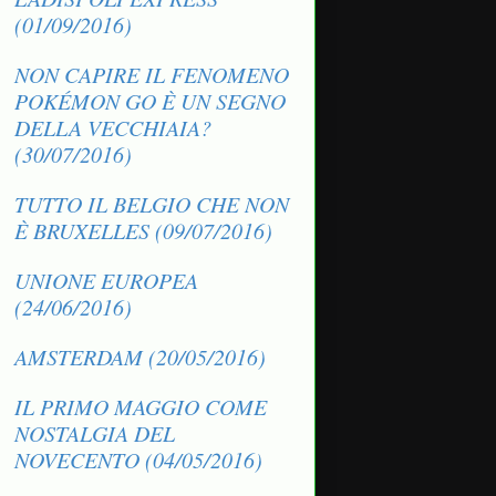
(01/09/2016)
NON CAPIRE IL FENOMENO
POKÉMON GO È UN SEGNO
DELLA VECCHIAIA?
(30/07/2016)
TUTTO IL BELGIO CHE NON
È BRUXELLES (09/07/2016)
UNIONE EUROPEA
(24/06/2016)
AMSTERDAM (20/05/2016)
IL PRIMO MAGGIO COME
NOSTALGIA DEL
NOVECENTO (04/05/2016)