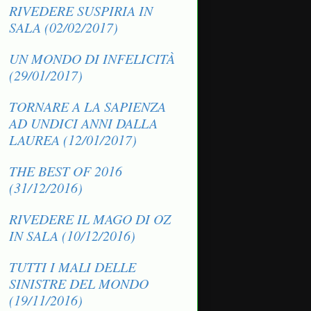
RIVEDERE SUSPIRIA IN
SALA (02/02/2017)
UN MONDO DI INFELICITÀ
(29/01/2017)
TORNARE A LA SAPIENZA
AD UNDICI ANNI DALLA
LAUREA (12/01/2017)
THE BEST OF 2016
(31/12/2016)
RIVEDERE IL MAGO DI OZ
IN SALA (10/12/2016)
TUTTI I MALI DELLE
SINISTRE DEL MONDO
(19/11/2016)