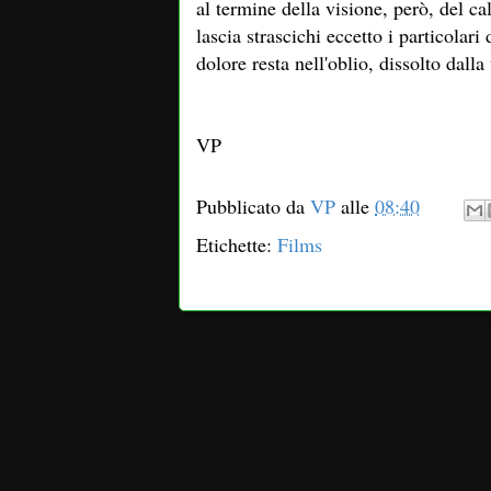
al termine della visione, però, del c
lascia strascichi eccetto i particolari
dolore resta nell'oblio, dissolto dall
VP
Pubblicato da
VP
alle
08:40
Etichette:
Films