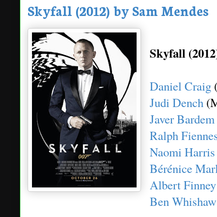
Skyfall (2012) by Sam Mendes
Skyfall (201
Daniel Craig
(
Judi Dench
(
Javer Bardem
Ralph Fienne
Naomi Harris
Bérénice Mar
Albert Finney
Ben Whishaw