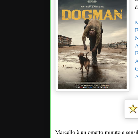
d
M
E
N
A
F
A
G
A
Marcello è un ometto minuto e sensibi