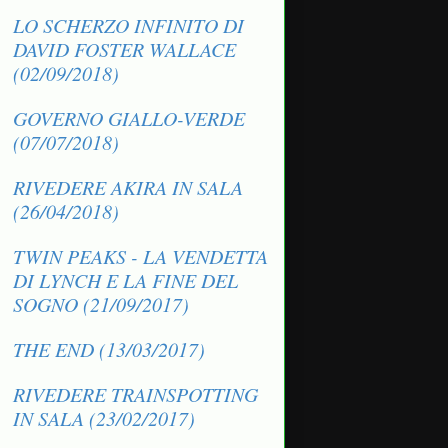
LO SCHERZO INFINITO DI
DAVID FOSTER WALLACE
(02/09/2018)
GOVERNO GIALLO-VERDE
(07/07/2018)
RIVEDERE AKIRA IN SALA
(26/04/2018)
TWIN PEAKS - LA VENDETTA
DI LYNCH E LA FINE DEL
SOGNO (21/09/2017)
THE END (13/03/2017)
RIVEDERE TRAINSPOTTING
IN SALA (23/02/2017)