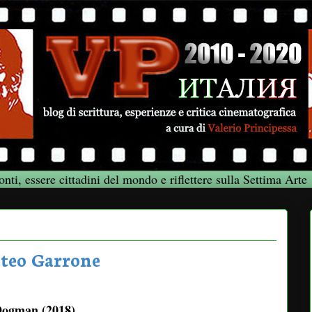
onti, essere cittadini del mondo e riflettere sulla Settima Arte
teo Garrone
ogman (2018)