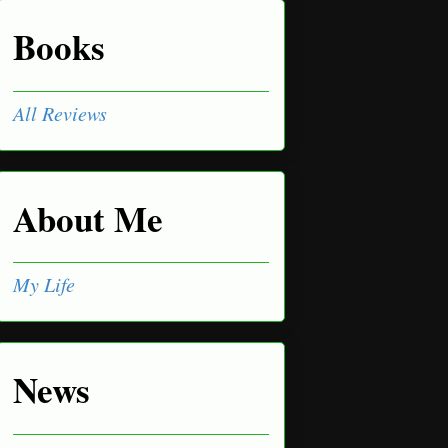
Books
All Reviews
About Me
My Life
News