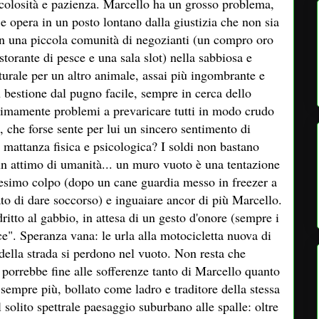
icolosità e pazienza. Marcello ha un grosso problema,
 e opera in un posto lontano dalla giustizia che non sia
con una piccola comunità di negozianti (un compro oro
istorante di pesce e una sala slot) nella sabbiosa e
aturale per un altro animale, assai più ingombrante e
 bestione dal pugno facile, sempre in cerca dello
nimamente problemi a prevaricare tutti in modo crudo
, che forse sente per lui un sincero sentimento di
a mattanza fisica e psicologica? I soldi non bastano
n attimo di umanità... un muro vuoto è una tentazione
nesimo colpo (dopo un cane guardia messo in freezer a
ato di dare soccorso) e inguaiare ancor di più Marcello.
ritto al gabbio, in attesa di un gesto d'onore (sempre i
e". Speranza vana: le urla alla motocicletta nuova di
 della strada si perdono nel vuoto. Non resta che
e porrebbe fine alle sofferenze tanto di Marcello quanto
 sempre più, bollato come ladro e traditore della stessa
 solito spettrale paesaggio suburbano alle spalle: oltre