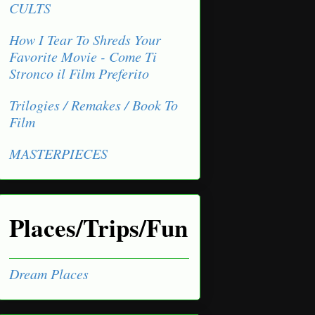
CULTS
How I Tear To Shreds Your
Favorite Movie - Come Ti
Stronco il Film Preferito
Trilogies / Remakes / Book To
Film
MASTERPIECES
Places/Trips/Fun
Dream Places