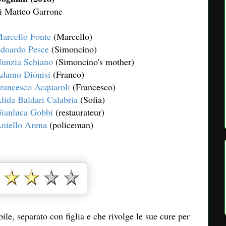
i Matteo Garrone
arcello Fonte
(Marcello)
doardo Pesce
(Simoncino)
unzia Schiano
(Simoncino's mother)
damo Dionisi
(Franco)
rancesco Acquaroli
(Francesco)
lida Baldari Calabria
(Sofia)
ianluca Gobbi
(restaurateur)
niello Arena
(policeman)
le, separato con figlia e che rivolge le sue cure per