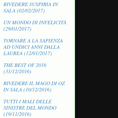
RIVEDERE SUSPIRIA IN
SALA (02/02/2017)
UN MONDO DI INFELICITÀ
(29/01/2017)
TORNARE A LA SAPIENZA
AD UNDICI ANNI DALLA
LAUREA (12/01/2017)
THE BEST OF 2016
(31/12/2016)
RIVEDERE IL MAGO DI OZ
IN SALA (10/12/2016)
TUTTI I MALI DELLE
SINISTRE DEL MONDO
(19/11/2016)