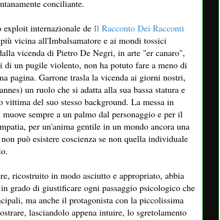
lontanamente conciliante.
 exploit internazionale de
Il Racconto Dei Racconti
 più vicina all'Imbalsamatore e ai mondi tossici
alla vicenda di Pietro De Negri, in arte "er canaro",
si di un pugile violento, non ha potuto fare a meno di
ma pagina. Garrone trasla la vicenda ai giorni nostri,
nnes) un ruolo che si adatta alla sua bassa statura e
o vittima del suo stesso background. La messa in
si muove sempre a un palmo dal personaggio e per il
empatia, per un'anima gentile in un mondo ancora una
 non può esistere coscienza se non quella individuale
lo.
e, ricostruito in modo asciutto e appropriato, abbia
 in grado di giustificare ogni passaggio psicologico che
ncipali, ma anche il protagonista con la piccolissima
ostrare, lasciandolo appena intuire, lo sgretolamento