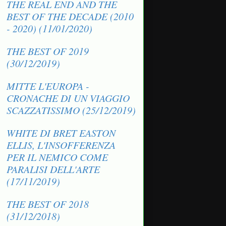
THE REAL END AND THE
BEST OF THE DECADE (2010
- 2020) (11/01/2020)
THE BEST OF 2019
(30/12/2019)
MITTE L'EUROPA -
CRONACHE DI UN VIAGGIO
SCAZZATISSIMO (25/12/2019)
WHITE DI BRET EASTON
ELLIS, L'INSOFFERENZA
PER IL NEMICO COME
PARALISI DELL'ARTE
(17/11/2019)
THE BEST OF 2018
(31/12/2018)