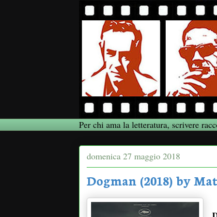
Per chi ama la letteratura, scrivere racc
domenica 27 maggio 2018
Dogman (2018) by Mat
D