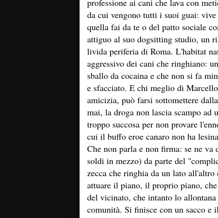
professione ai cani che lava con met
da cui vengono tutti i suoi guai: vive
quella fai da te o del patto sociale 
attiguo al suo dogsitting studio, un r
livida periferia di Roma. L'habitat n
aggressivo dei cani che ringhiano: un
sballo da cocaina e che non si fa mi
e sfacciato. E chi meglio di Marcello
amicizia, può farsi sottomettere dall
mai, la droga non lascia scampo ad u
troppo succosa per non provare l'en
cui il buffo eroe canaro non ha lesin
Che non parla e non firma: se ne va d
soldi in mezzo) da parte del "complic
zecca che ringhia da un lato all'altro
attuare il piano, il proprio piano, ch
del vicinato, che intanto lo allontana
comunità. Si finisce con un sacco e il