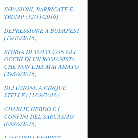
INVASIONI, BARRICATE E
TRUMP (12/11/2016)
DEPRESSIONE A BUDAPEST
(19/10/2016)
STORIA DI TOTTI CON GLI
OCCHI DI UN ROMANISTA
CHE NON L'HA MAI AMATO
(29/09/2016)
DELUSIONE A CINQUE
STELLE (11/09/2016)
CHARLIE HEBDO E I
CONFINI DEL SARCASMO
(05/09/2016)
LADISPOLI EXPRESS