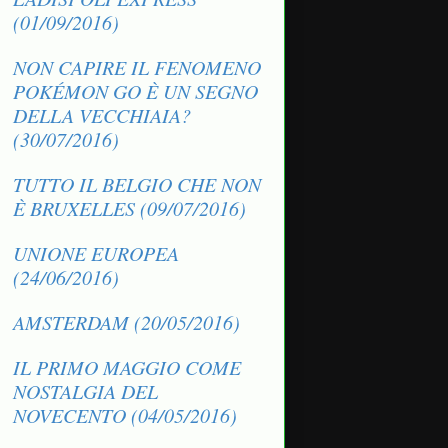
(01/09/2016)
NON CAPIRE IL FENOMENO
POKÉMON GO È UN SEGNO
DELLA VECCHIAIA?
(30/07/2016)
TUTTO IL BELGIO CHE NON
È BRUXELLES (09/07/2016)
UNIONE EUROPEA
(24/06/2016)
AMSTERDAM (20/05/2016)
IL PRIMO MAGGIO COME
NOSTALGIA DEL
NOVECENTO (04/05/2016)