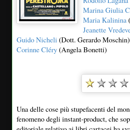
Rodolfo Laganà
Marina Giulia C
Maria Kalinina
(
Jeanette Vredev
Guido Nicheli
(Dott. Gerardo Moschin)
Corinne Cléry
(Angela Bonetti)
Una delle cose più stupefacenti del mond
fenomeno degli instant-product, che sop
editoriale relativo ai libri cartacei ha s