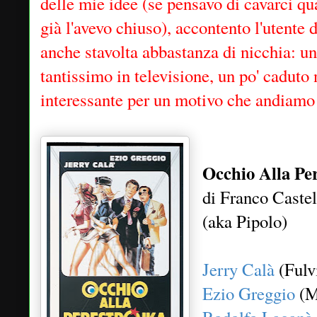
delle mie idee (se pensavo di cavarci qua
già l'avevo chiuso), accontento l'utente 
anche stavolta abbastanza di nicchia: un
tantissimo in televisione, un po' caduto 
interessante per un motivo che andiamo 
Occhio Alla Per
di Franco Caste
(aka Pipolo)
Jerry Calà
(Fulv
Ezio Greggio
(M