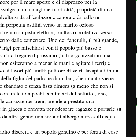
ore per il mare aperto e di disprezzo per la
 svolge in una magione fuori città, proprietà di una
volta si dà all'esibizione canora e di ballo in
in perpetua ostilità verso un marito ozioso
 trenini su pista elettrici, piuttosto protettiva verso
verito dalle cameriere. Uno dei fanciulli, il più grande,
Parigi per mischiarsi con il popolo più basso e
nti a fregare il prossimo (tutti organizzati in una
non esiteranno a menar le mani e agitare i ferri) e
 ai lavori più umili: pulitore di vetri, lavapiatti in una
della figlia del padrone di un bar, che intanto viene
ne sbandato e senza fissa dimora (a meno che non si
on un letto a pochi centimetri dal soffitto), che,
e carrozze dei treni, prende a prestito una
 in giacca e cravatta per adescare ragazze e portarle su
da altra gente: una sorta di albergo a ore sull'acqua.
olto discreta e un popolo genuino e per forza di cose