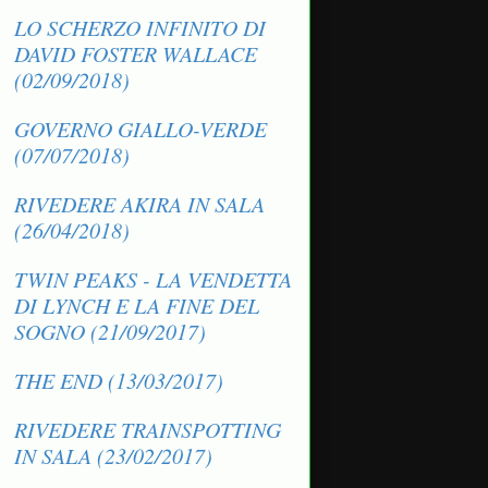
LO SCHERZO INFINITO DI
DAVID FOSTER WALLACE
(02/09/2018)
GOVERNO GIALLO-VERDE
(07/07/2018)
RIVEDERE AKIRA IN SALA
(26/04/2018)
TWIN PEAKS - LA VENDETTA
DI LYNCH E LA FINE DEL
SOGNO (21/09/2017)
THE END (13/03/2017)
RIVEDERE TRAINSPOTTING
IN SALA (23/02/2017)