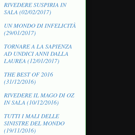
RIVEDERE SUSPIRIA IN
SALA (02/02/2017)
UN MONDO DI INFELICITÀ
(29/01/2017)
TORNARE A LA SAPIENZA
AD UNDICI ANNI DALLA
LAUREA (12/01/2017)
THE BEST OF 2016
(31/12/2016)
RIVEDERE IL MAGO DI OZ
IN SALA (10/12/2016)
TUTTI I MALI DELLE
SINISTRE DEL MONDO
(19/11/2016)