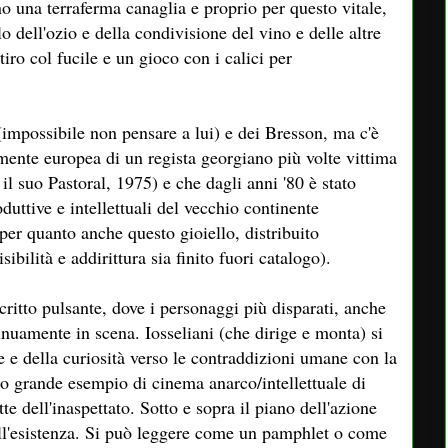
 una terraferma canaglia e proprio per questo vitale,
lo dell'ozio e della condivisione del vino e delle altre
tiro col fucile e un gioco con i calici per
.
(impossibile non pensare a lui) e dei Bresson, ma c'è
ente europea di un regista georgiano più volte vittima
il suo Pastoral, 1975) e che dagli anni '80 è stato
duttive e intellettuali del vecchio continente
 per quanto anche questo gioiello, distribuito
sibilità e addirittura sia finito fuori catalogo).
critto pulsante, dove i personaggi più disparati, anche
inuamente in scena. Iosseliani (che dirige e monta) si
 e della curiosità verso le contraddizioni umane con la
mo grande esempio di cinema anarco/intellettuale di
e dell'inaspettato. Sotto e sopra il piano dell'azione
dell'esistenza. Si può leggere come un pamphlet o come