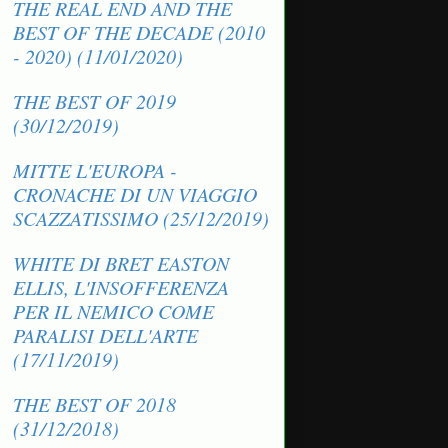
THE REAL END AND THE
BEST OF THE DECADE (2010
- 2020) (11/01/2020)
THE BEST OF 2019
(30/12/2019)
MITTE L'EUROPA -
CRONACHE DI UN VIAGGIO
SCAZZATISSIMO (25/12/2019)
WHITE DI BRET EASTON
ELLIS, L'INSOFFERENZA
PER IL NEMICO COME
PARALISI DELL'ARTE
(17/11/2019)
THE BEST OF 2018
(31/12/2018)