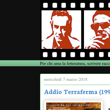
Per chi ama la letteratura, scrivere racc
mercoledì 7 marzo 2018
Addio Terraferma (1999
A