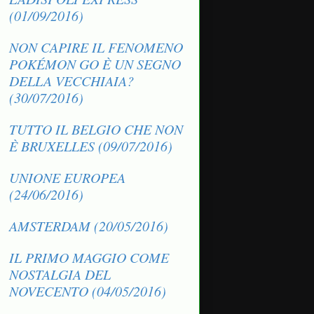
(01/09/2016)
NON CAPIRE IL FENOMENO
POKÉMON GO È UN SEGNO
DELLA VECCHIAIA?
(30/07/2016)
TUTTO IL BELGIO CHE NON
È BRUXELLES (09/07/2016)
UNIONE EUROPEA
(24/06/2016)
AMSTERDAM (20/05/2016)
IL PRIMO MAGGIO COME
NOSTALGIA DEL
NOVECENTO (04/05/2016)