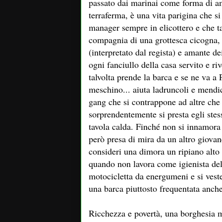
passato dai marinai come forma di am
terraferma, è una vita parigina che si
manager sempre in elicottero e che tal
compagnia di una grottesca cicogna, 
(interpretato dal regista) e amante dei
ogni fanciullo della casa servito e ri
talvolta prende la barca e se ne va a 
meschino... aiuta ladruncoli e mendica
gang che si contrappone ad altre che 
sorprendentemente si presta egli stesso
tavola calda. Finché non si innamora 
però presa di mira da un altro giova
consideri una dimora un ripiano alto c
quando non lavora come igienista dell
motocicletta da energumeni e si veste
una barca piuttosto frequentata anche 
Ricchezza e povertà, una borghesia m