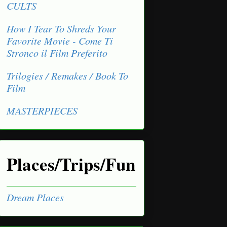
CULTS
How I Tear To Shreds Your
Favorite Movie - Come Ti
Stronco il Film Preferito
Trilogies / Remakes / Book To
Film
MASTERPIECES
Places/Trips/Fun
Dream Places