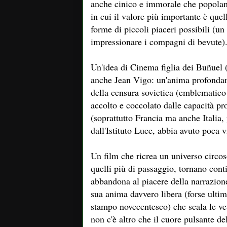
anche cinico e immorale che popolano
in cui il valore più importante è quel
forme di piccoli piaceri possibili (un 
impressionare i compagni di bevute)
Un'idea di Cinema figlia dei Buñuel 
anche Jean Vigo: un'anima profondam
della censura sovietica (emblematico 
accolto e coccolato dalle capacità pro
(soprattutto Francia ma anche Italia,
dall'Istituto Luce, abbia avuto poca vi
Un film che ricrea un universo circos
quelli più di passaggio, tornano cont
abbandona al piacere della narrazione
sua anima davvero libera (forse ulti
stampo novecentesco) che scala le vett
non c'è altro che il cuore pulsante 