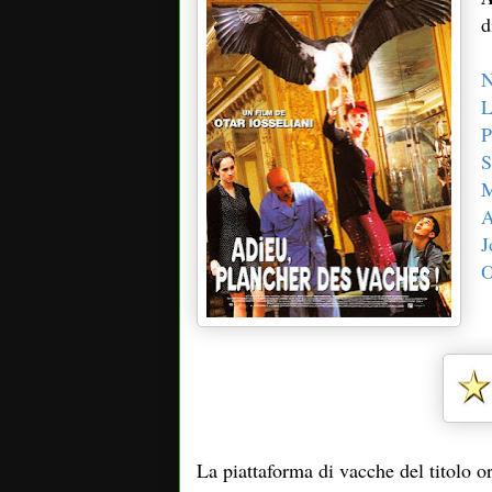
d
N
L
P
S
M
A
J
O
La piattaforma di vacche del titolo or