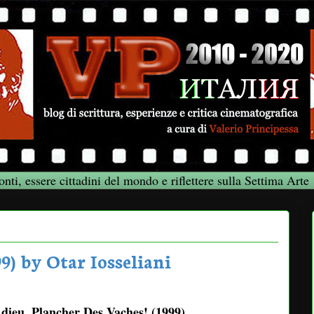
onti, essere cittadini del mondo e riflettere sulla Settima Arte
) by Otar Iosseliani
dieu, Plancher Des Vaches! (1999)