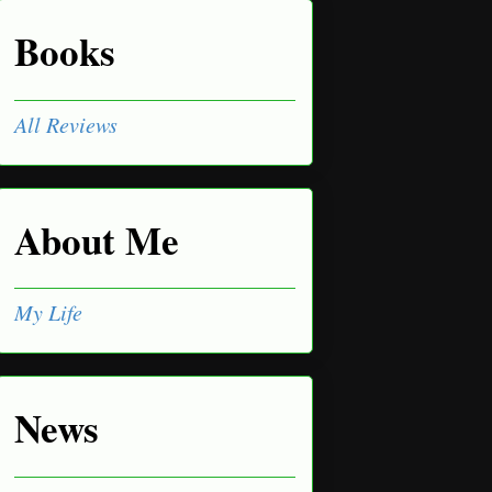
Books
All Reviews
About Me
My Life
News