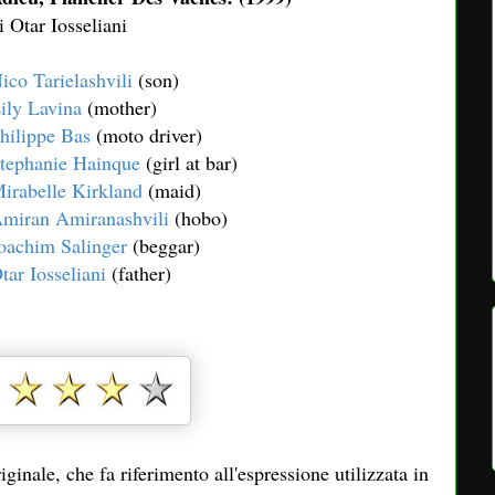
i Otar Iosseliani
ico Tarielashvili
(son)
ily Lavina
(mother)
hilippe Bas
(moto driver)
tephanie Hainque
(girl at bar)
irabelle Kirkland
(maid)
miran Amiranashvili
(hobo)
oachim Salinger
(beggar)
tar Iosseliani
(father)
iginale, che fa riferimento all'espressione utilizzata in