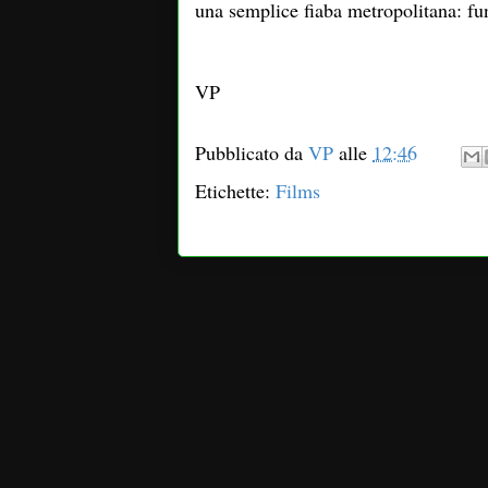
una semplice fiaba metropolitana: fu
VP
Pubblicato da
VP
alle
12:46
Etichette:
Films