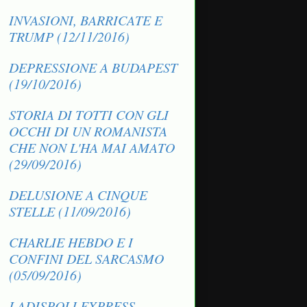
INVASIONI, BARRICATE E
TRUMP (12/11/2016)
DEPRESSIONE A BUDAPEST
(19/10/2016)
STORIA DI TOTTI CON GLI
OCCHI DI UN ROMANISTA
CHE NON L'HA MAI AMATO
(29/09/2016)
DELUSIONE A CINQUE
STELLE (11/09/2016)
CHARLIE HEBDO E I
CONFINI DEL SARCASMO
(05/09/2016)
LADISPOLI EXPRESS