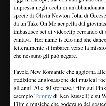
impressa negli occhi di un'abbandonata r
specie di Olivia Newton-John di Greese,
da un Take On Me acapella dal giovinast
imbastisce set di videoclip cercando d
cantava "Her name is Rio and she dances
letteralmente si imbarca verso la missio
che nessuno gli può negare.
Favola New Romantic che aggiorna alle
tradizione anglosassone del musical rock
gli anni '70 e '80 sfornava i film sui Pi
esempio
Tommy
di Ken Russell) e su W
Film e musiche che godevano del sosteg