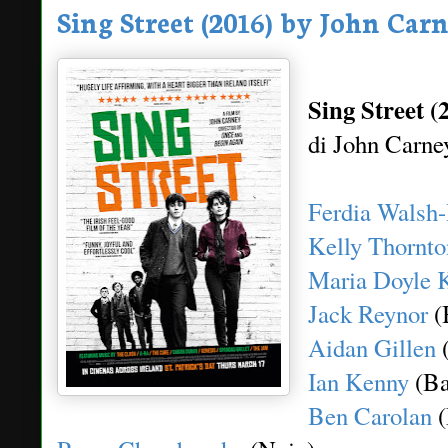
Sing Street (2016) by John Car
Sing Street (
di John Carne
Ferdia Walsh-
Kelly Thornto
Maria Doyle 
Jack Reynor
(
Aidan Gillen
(
Ian Kenny
(Ba
Ben Carolan
(