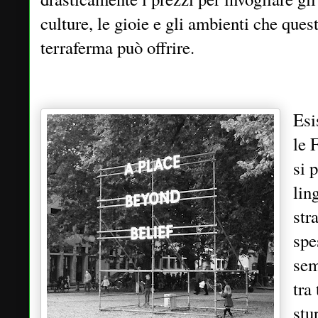
culture, le gioie e gli ambienti che ques
terraferma può offrire.
Esi
le 
si 
lin
str
spe
sem
tra
stu