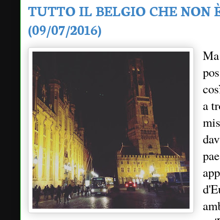
TUTTO IL BELGIO CHE NON 
(09/07/2016)
Ma 
pos
cos
a t
mis
dav
pae
app
d'E
amb