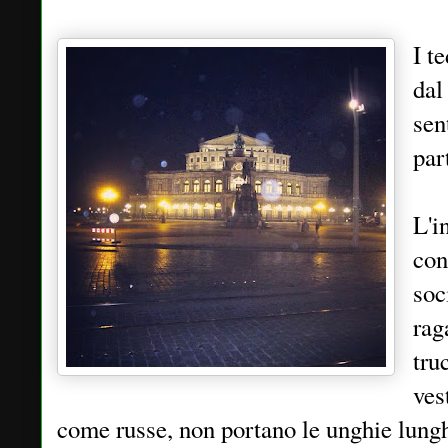
I t
dal
sen
par
L'i
con
soc
rag
tru
ves
come russe, non portano le unghie lung