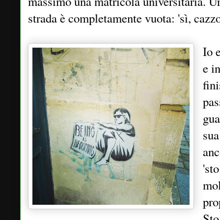
massimo una matricola universitaria. Ur
strada è completamente vuota: 'sì, cazzo,
Io 
e i
fin
pas
gua
sua
anc
'st
mol
pro
Sto