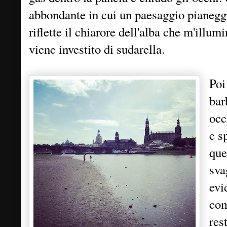
abbondante in cui un paesaggio pianeggia
riflette il chiarore dell'alba che m'illu
viene investito di sudarella.
Poi
bar
occ
e s
que
sva
evi
com
res