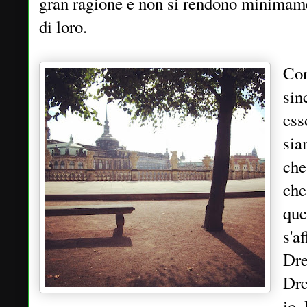
gran ragione e non si rendono minimame
di loro.
Con
sin
ess
sia
che
che
que
s'a
Dre
Dre
io.