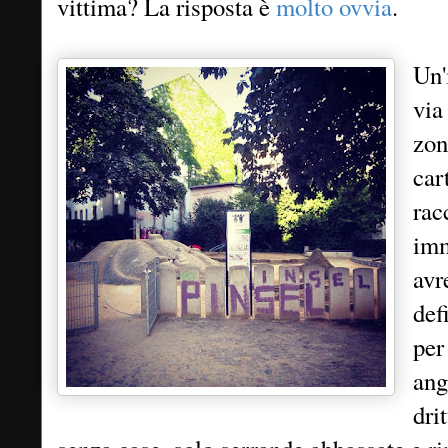
vittima? La risposta è
molto ovvia
.
Un'
via
zon
car
rac
imm
avr
def
per
ang
dri