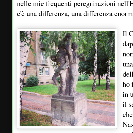
nelle mie frequenti peregrinazioni nell
c'è una differenza, una differenza enorme
Il 
dap
nor
una
dell
ho 
in 
il 
che
Naz