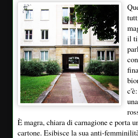
Que
tut
mag
il 
par
con
fin
bio
c'è
una
ros
È magra, chiara di carnagione e porta un
cartone. Esibisce la sua anti-femminilit