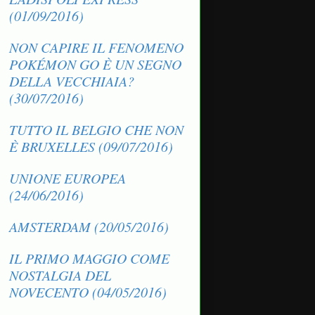
(01/09/2016)
NON CAPIRE IL FENOMENO
POKÉMON GO È UN SEGNO
DELLA VECCHIAIA?
(30/07/2016)
TUTTO IL BELGIO CHE NON
È BRUXELLES (09/07/2016)
UNIONE EUROPEA
(24/06/2016)
AMSTERDAM (20/05/2016)
IL PRIMO MAGGIO COME
NOSTALGIA DEL
NOVECENTO (04/05/2016)