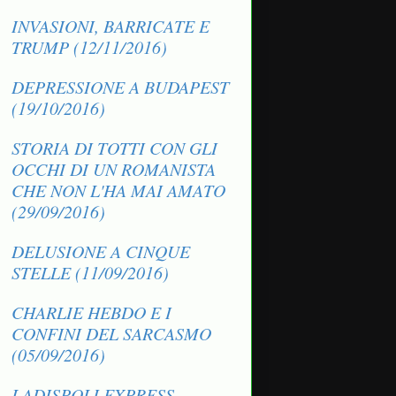
INVASIONI, BARRICATE E
TRUMP (12/11/2016)
DEPRESSIONE A BUDAPEST
(19/10/2016)
STORIA DI TOTTI CON GLI
OCCHI DI UN ROMANISTA
CHE NON L'HA MAI AMATO
(29/09/2016)
DELUSIONE A CINQUE
STELLE (11/09/2016)
CHARLIE HEBDO E I
CONFINI DEL SARCASMO
(05/09/2016)
LADISPOLI EXPRESS