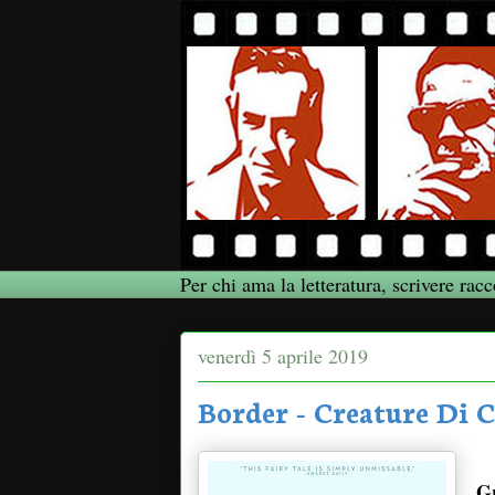
Per chi ama la letteratura, scrivere racc
venerdì 5 aprile 2019
Border - Creature Di C
Gr