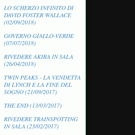
LO SCHERZO INFINITO DI
DAVID FOSTER WALLACE
(02/09/2018)
GOVERNO GIALLO-VERDE
(07/07/2018)
RIVEDERE AKIRA IN SALA
(26/04/2018)
TWIN PEAKS - LA VENDETTA
DI LYNCH E LA FINE DEL
SOGNO (21/09/2017)
THE END (13/03/2017)
RIVEDERE TRAINSPOTTING
IN SALA (23/02/2017)