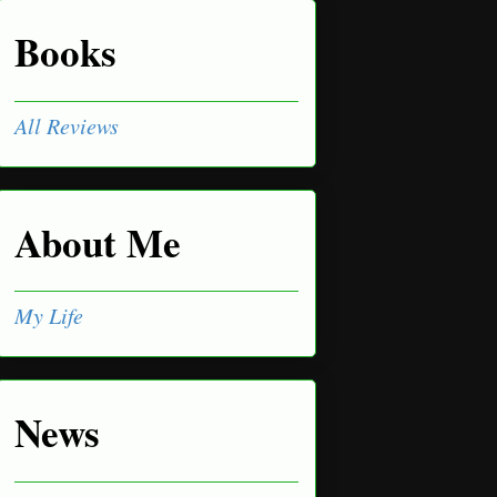
Books
All Reviews
About Me
My Life
News