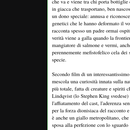
che va e viene tra chi porta bottiglie
in giacca che trasportano, ben nasco
un dono speciale: annusa e riconosce 
genetici che le hanno deformato il vol
racconta spesso un padre ormai ospit
verità viene a galla quando la fronti
mangiatore di salmone e vermi, anche
perennemente mefistofelico cela dei s
specie.
Secondo film di un interessantissimo 
mescola una curiosità innata sulla na
più totale, fatta di creature e spiriti
Lindqvist (lo Stephen King svedese) 
l'affiatamento del cast, l'aderenza sent
per la forza dionisiaca del racconto 
è anche un giallo metropolitano, che 
sposa alla perfezione con lo sguardo s