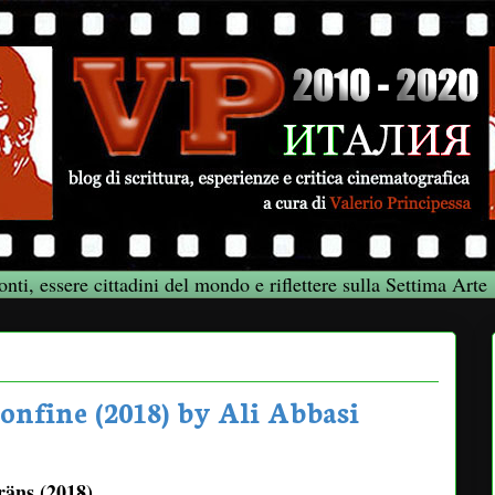
onti, essere cittadini del mondo e riflettere sulla Settima Arte
onfine (2018) by Ali Abbasi
äns (2018)