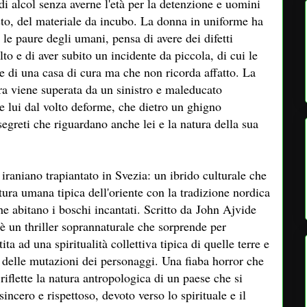
 di alcol senza averne l'età per la detenzione e uomini
sto, del materiale da incubo. La donna in uniforme ha
le paure degli umani, pensa di avere dei difetti
to e di aver subito un incidente da piccola, di cui le
e di una casa di cura ma che non ricorda affatto. La
era viene superata da un sinistro e maleducato
 lui dal volto deforme, che dietro un ghigno
egreti che riguardano anche lei e la natura della sua
iraniano trapiantato in Svezia: un ibrido culturale che
tura umana tipica dell'oriente con la tradizione nordica
 che abitano i boschi incantati. Scritto da John Ajvide
è un thriller soprannaturale che sorprende per
ita ad una spiritualità collettiva tipica di quelle terre e
e delle mutazioni dei personaggi. Una fiaba horror che
riflette la natura antropologica di un paese che si
incero e rispettoso, devoto verso lo spirituale e il