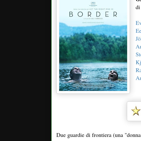
di
Ev
Ee
Jö
An
St
Kj
Ra
An
Due guardie di frontiera (una "donna