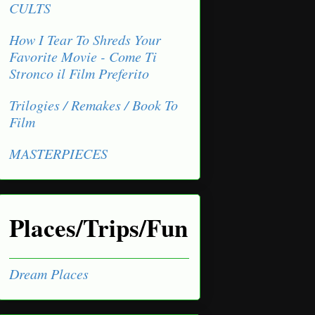
CULTS
How I Tear To Shreds Your
Favorite Movie - Come Ti
Stronco il Film Preferito
Trilogies / Remakes / Book To
Film
MASTERPIECES
Places/Trips/Fun
Dream Places