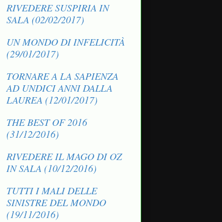
RIVEDERE SUSPIRIA IN
SALA (02/02/2017)
UN MONDO DI INFELICITÀ
(29/01/2017)
TORNARE A LA SAPIENZA
AD UNDICI ANNI DALLA
LAUREA (12/01/2017)
THE BEST OF 2016
(31/12/2016)
RIVEDERE IL MAGO DI OZ
IN SALA (10/12/2016)
TUTTI I MALI DELLE
SINISTRE DEL MONDO
(19/11/2016)