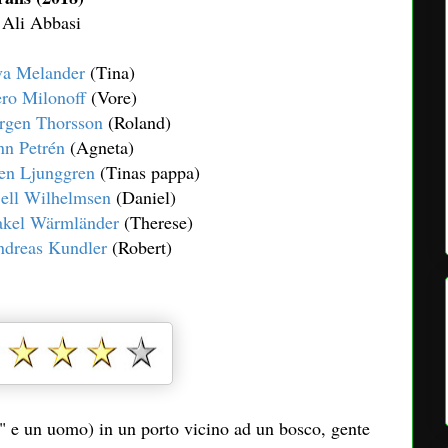
 Ali Abbasi
a Melander
(Tina)
ro Milonoff
(Vore)
rgen Thorsson
(Roland)
n Petrén
(Agneta)
en Ljunggren
(Tinas pappa)
ell Wilhelmsen
(Daniel)
kel Wärmländer
(Therese)
dreas Kundler
(Robert)
" e un uomo) in un porto vicino ad un bosco, gente