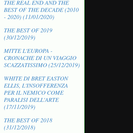
THE REAL END AND THE
BEST OF THE DECADE (2010
- 2020) (11/01/2020)
THE BEST OF 2019
(30/12/2019)
MITTE L'EUROPA -
CRONACHE DI UN VIAGGIO
SCAZZATISSIMO (25/12/2019)
WHITE DI BRET EASTON
ELLIS, L'INSOFFERENZA
PER IL NEMICO COME
PARALISI DELL'ARTE
(17/11/2019)
THE BEST OF 2018
(31/12/2018)