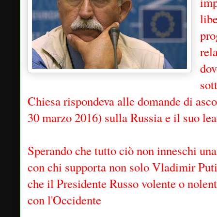
imp
lib
pro
rel
dov
sot
Chiesa rispondeva alle domande di ascol
30 marzo 2016) sulla Russia e il suo le
Sperando che tutto ciò non inneschi una 
con chi supporta non solo Vladimir Put
che il Presidente Russo volente o nolent
con l'Occidente