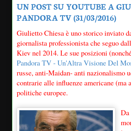
UN POST SU YOUTUBE A GIU
PANDORA TV (31/03/2016)
Giulietto Chiesa è uno storico inviato d
giornalista professionista che seguo da
Kiev nel 2014. Le sue posizioni (nonché 
Pandora TV - Un'Altra Visione Del M
russe, anti-Maidan- anti nazionalismo 
contrarie alle influenze americane (ma 
politiche europee.
Da 
mon