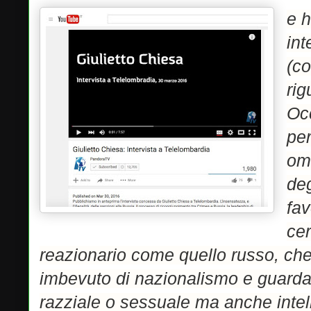
e h
int
(co
rig
Oc
per
om
deg
fa
cer
reazionario come quello russo, che s
imbevuto di nazionalismo e guarda 
razziale o sessuale ma anche intel